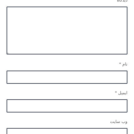
دیدگاه
*
دفتر مرکزی: تهران، میدان توحید، خیابان توحید،
خیابان پرچم، پلاک ۱۵، واحد ۱
آدرس کارخانه: شهرک صنعتی پایتخت، بلوار توسکا،
نیلوفر 6
نام
*
دسترسی سریع
صفحه اصلی
ایمیل
*
درباره ما
محصولات
پروژه‌ها
تماس با ما
وب‌ سایت
وبلاگ
خدمات